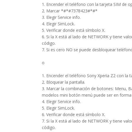
1. Encender el teléfono con la tarjeta SIM de op
2. Marcar *#*#7378423#*#*
3. Elegir Service info.
4. Elegir SimLock.
5. Verificar donde está símbolo X.
6. Si la X está al lado de NETWORK y tiene val
código.
7. Si es cero NO se puede desbloquear teléfono
o
1. Encender el teléfono Sony Xperia Z2 con la t
2. Bloquear la pantalla.
3. Marcar la combinación de botones: Menu, B
modelos mini botón menú puede ser en forma 
4. Elegir Service info.
5. Elegir SimLock.
6. Verificar donde está símbolo X.
7. Si la X está al lado de NETWORK y tiene val
código.