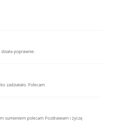
 działa poprawnie.
tko zadziałało. Polecam
tym sumieniem polecam Pozdrawiam i życzę