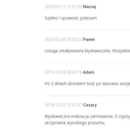
2020-03-11 12:37:29
Maciej
Szybko i sprawnie, polecam
2020-02-06 20:53:22
Paweł
Usługa zrealizowana błyskawicznie. Wszystko
2019-12-04 08:34:18
Adam
Po 2 dniach dostałem kod, po wpisaniu wszy
2019-12-02 15:21:47
Cezary
Błyskawiczna realizacja zamówienia. Z czys
utrzymania wysokiego poziomu.