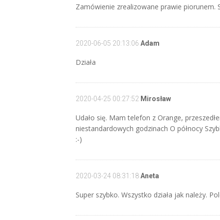
Zamówienie zrealizowane prawie piorunem. Ser
2020-06-05 20:13:06
Adam
Działa
2020-04-25 00:27:52
Mirosław
Udało się. Mam telefon z Orange, przeszedłe
niestandardowych godzinach O północy Szybko i
:-)
2020-03-24 08:31:18
Aneta
Super szybko. Wszystko działa jak należy. P