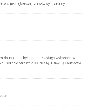
wis jak najbardziej prawdziwy i rzetelny.
m do PLUS-a i był kłopot :-/ Usługa wykonana w
 solidnie Strasznie się cieszę. Dziękuję i buziaczki
olecam