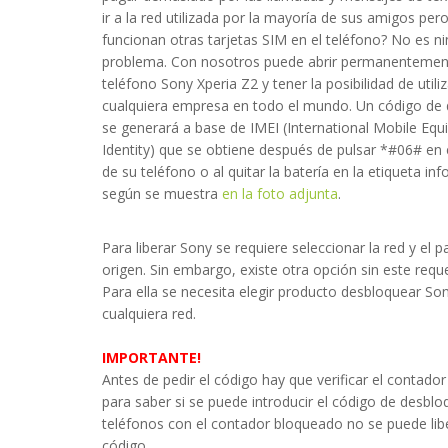
ir a la red utilizada por la mayoría de sus amigos per
funcionan otras tarjetas SIM en el teléfono? No es n
problema. Con nosotros puede abrir permanentemen
teléfono Sony Xperia Z2 y tener la posibilidad de utiliz
cualquiera empresa en todo el mundo. Un código de
se generará a base de IMEI (International Mobile Eq
Identity) que se obtiene después de pulsar *#06# en 
de su teléfono o al quitar la batería en la etiqueta inf
según se muestra
en la foto adjunta
.
 servicio, con una rápida respuesta a mi solicitu. Extraordinaria 
Para liberar Sony se requiere seleccionar la red y el p
origen. Sin embargo, existe otra opción sin este requ
Para ella se necesita elegir producto desbloquear So
smael
- 2016-07-24 18:33:42
cualquiera red.
IMPORTANTE!
Antes de pedir el código hay que verificar el contador
para saber si se puede introducir el código de desbl
teléfonos con el contador bloqueado no se puede libe
código.