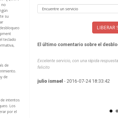
o no
ingún
te su
ar
LIBERAR 
 desbloqueo
uipment
el teclado
El último comentario sobre el desbl
ormativa,
ejecución, los
Excelente servicio, con una rápida respuesta 
aís de
felicito
erimiento.
ny de
julio ismael
- 2016-07-24 18:33:42
 de intentos
oqueo. Los
rar por el