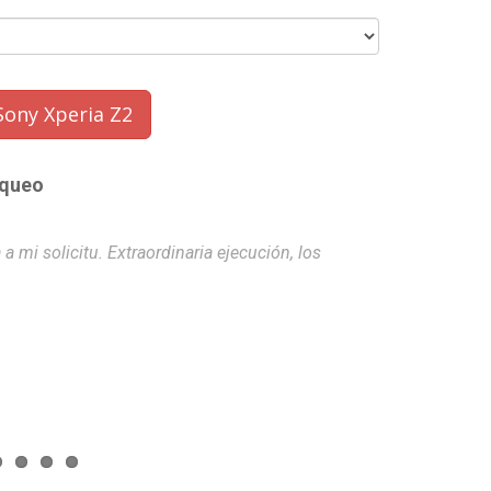
Sony Xperia Z2
oqueo
a mi solicitu. Extraordinaria ejecución, los
Muy buena aten
Ignacio
- 20