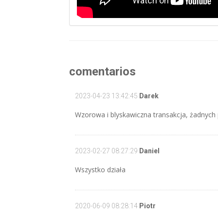
comentarios
2023-04-23 13:42:45
Darek
Wzorowa i blyskawiczna transakcja, żadnyc
2023-02-27 08:27:29
Daniel
Wszystko działa
2020-06-09 08:28:14
Piotr