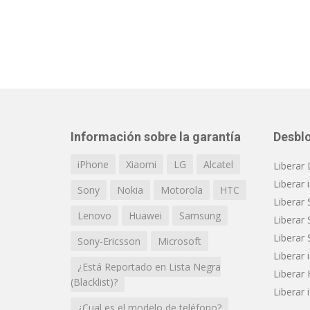
Información sobre la garantía
Desbl
iPhone
Xiaomi
LG
Alcatel
Liberar
Liberar
Sony
Nokia
Motorola
HTC
Liberar 
Lenovo
Huawei
Samsung
Liberar 
Liberar 
Sony-Ericsson
Microsoft
Liberar
¿Está Reportado en Lista Negra
Liberar
(Blacklist)?
Liberar 
¿Cual es el modelo de teléfono?