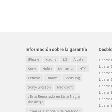
Información sobre la garantía
Desbl
iPhone
Xiaomi
LG
Alcatel
Liberar
Liberar 
Sony
Nokia
Motorola
HTC
Liberar 
Lenovo
Huawei
Samsung
Liberar 
Liberar
Sony-Ericsson
Microsoft
Liberar
¿Está Reportado en Lista Negra
Liberar 
(Blacklist)?
Liberar
¿Cual es el modelo de teléfono?