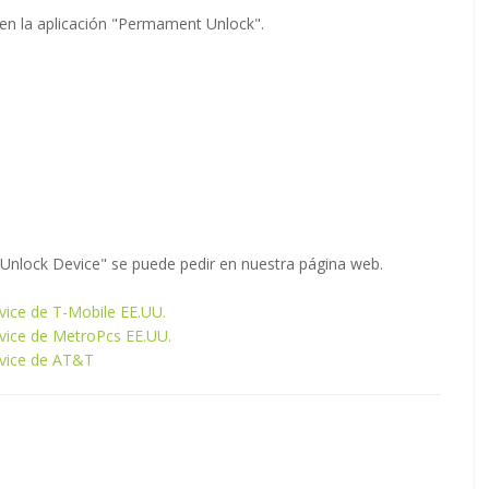
 en la aplicación "Permament Unlock".
"Unlock Device" se puede pedir en nuestra página web.
vice de T-Mobile EE.UU.
evice de MetroPcs EE.UU.
evice de AT&T