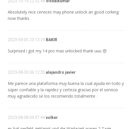
2023-10-19 22:32:48
Vishalkumar
Absolutely nice cervices may phone unlock an good corking
now thanks
2023-09-05 23:13:24
BAKIR
Surprised i got my 14 pro max unlocked thank uuu 😍
2023-08-30 06:12:35
alejandro javier
Me parece una plataforma muy buena la cual ayuda en todo y
súper confiable y la rapidez y certeza gracias por el servicio
muy agradecido se los recomiendo totalmente .
2023-08-08 09:07:44
volker
es hat perfekt geklappt und die Wartezeit waren 2 Tage.