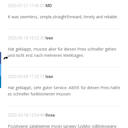
2025-07-21 17:45:07
MD
It was seemless, simple,straightforward, timely and reliable .
2025-05-14 19:22:30
Ivan
Hat geklappt, müsste aber für diesen Preis schneller gehen
und nicht erst nach mehreren Werktagen.
2025-05-09 17:32:17
Ivan
Hat geklappt, sehr guter Service. ABER: für diesen Preis hätte
es schneller funktionieren müssen
2025-03-18 12:54:49
Ilona
Pozytywne załatwienie mojej sprawy Szybko odblokowany