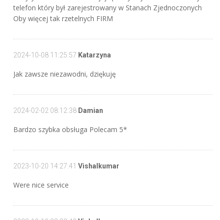
telefon który był zarejestrowany w Stanach Zjednoczonych
Oby więcej tak rzetelnych FIRM
2024-10-08 11:25:57
Katarzyna
Jak zawsze niezawodni, dziękuję
2024-02-02 08:12:38
Damian
Bardzo szybka obsługa Polecam 5*
2023-10-20 14:27:41
Vishalkumar
Were nice service