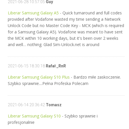
2021-06-28 10:57:05
Guy
Liberar Samsung Galaxy A5
- Quick turnaround and full codes
provided after Vodafone wasted my time sending a Network
Unlock Code but no Master Code Key - MCK (which is required
for a Samsung Galaxy A5). Vodafone was meant to have sent
the MCK within 10 working days, but it's been over 2 weeks
and well… nothing. Glad Sim-Unlock.net is around
2021-06-15 18:30:18
Rafał _RnR
Liberar Samsung Galaxy S10 Plus
- Bardzo miłe zaskoczenie.
Szybko sprawnie....Pełna Profeska Polecam
2021-06-14 20:36:42
Tomasz
Liberar Samsung Galaxy S10
- Szybko sprawnie i
profesjonalnie