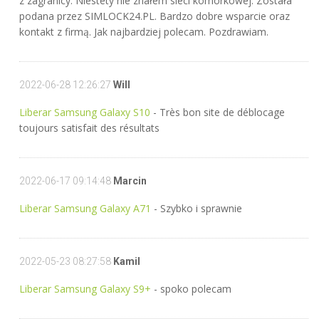
z zagranicy. Niestety nie znałem sieci komórkowej. Została
podana przez SIMLOCK24.PL. Bardzo dobre wsparcie oraz
kontakt z firmą. Jak najbardziej polecam. Pozdrawiam.
2022-06-28 12:26:27
Will
Liberar Samsung Galaxy S10
- Très bon site de déblocage
toujours satisfait des résultats
2022-06-17 09:14:48
Marcin
Liberar Samsung Galaxy A71
- Szybko i sprawnie
2022-05-23 08:27:58
Kamil
Liberar Samsung Galaxy S9+
- spoko polecam