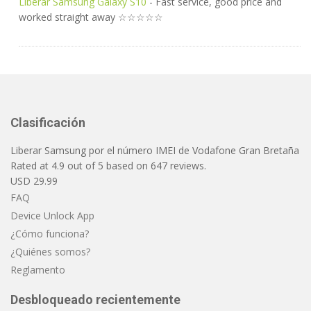
Liberar Samsung Galaxy S10
- Fast service, good price and
worked straight away ☆☆☆☆☆
Clasificación
Liberar Samsung por el número IMEI de Vodafone Gran Bretaña
Rated at
4.9
out of
5
based on
647
reviews.
USD
29.99
FAQ
Device Unlock App
¿Cómo funciona?
¿Quiénes somos?
Reglamento
Desbloqueado recientemente