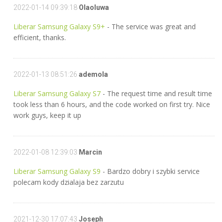
2022-01-14 09:39:18
Olaoluwa
Liberar Samsung Galaxy S9+
- The service was great and
efficient, thanks.
2022-01-13 08:51:26
ademola
Liberar Samsung Galaxy S7
- The request time and result time
took less than 6 hours, and the code worked on first try. Nice
work guys, keep it up
2022-01-08 12:39:03
Marcin
Liberar Samsung Galaxy S9
- Bardzo dobry i szybki service
polecam kody dzialaja bez zarzutu
2021-12-30 17:07:43
Joseph