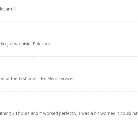
lecam :)
tko jak w opisie. Polecam
e at the first time... Excelent services
ithing 24 hours and it worked perfectly, I was a bit worried it could