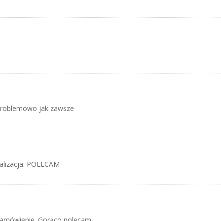
zproblemowo jak zawsze
alizacja. POLECAM
zamówienie. Gorąco polecam