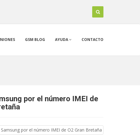
INIONES
GSM BLOG
AYUDA
CONTACTO
amsung por el número IMEI de
retaña