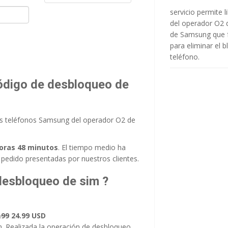
servicio permite 
del operador O2
de Samsung que f
para eliminar el 
teléfono.
código de desbloqueo de
os teléfonos Samsung del operador O2 de
oras 48 minutos
. El tiempo medio ha
 pedido presentadas por nuestros clientes.
desbloqueo de sim ?
.99
24.99 USD
im. Realizada la operación de desbloqueo