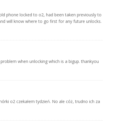
ly old phone locked to o2, had been taken previously to
d will know where to go first for any future unlocks.
 problem when unlocking which is a bigup. thankyou
mórki o2 czekałem tydzień. No ale cóż, trudno ich za