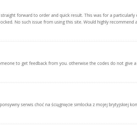
 straight forward to order and quick result. This was for a particular
ocked. No such issue from using this site. Would highly recommend an
 someone to get feedback from you. otherwise the codes do not give a
ponsywny serwis choć na ściągnięcie simlocka z mojej brytyjskiej ko