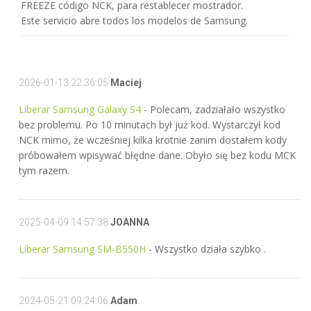
FREEZE código NCK, para restablecer mostrador.
Este servicio abre todos los modelos de Samsung.
2026-01-13 22:36:05
Maciej
Liberar Samsung Galaxy S4
- Polecam, zadziałało wszystko
bez problemu. Po 10 minutach był już kod. Wystarczył kod
NCK mimo, że wcześniej kilka krotnie zanim dostałem kody
próbowałem wpisywać błędne dane. Obyło się bez kodu MCK
tym razem.
2025-04-09 14:57:38
JOANNA
Liberar Samsung SM-B550H
- Wszystko działa szybko .
2024-05-21 09:24:06
Adam