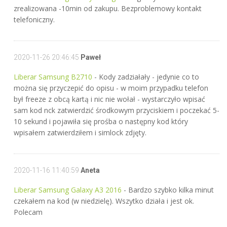
zrealizowana -10min od zakupu. Bezproblemowy kontakt
telefoniczny.
2020-11-26 20:46:45
Paweł
Liberar Samsung B2710
- Kody zadziałały - jedynie co to
można się przyczepić do opisu - w moim przypadku telefon
był freeze z obcą kartą i nic nie wołał - wystarczyło wpisać
sam kod nck zatwierdzić środkowym przyciskiem i poczekać 5-
10 sekund i pojawiła się prośba o następny kod który
wpisałem zatwierdziłem i simlock zdjęty.
2020-11-16 11:40:59
Aneta
Liberar Samsung Galaxy A3 2016
- Bardzo szybko kilka minut
czekałem na kod (w niedzielę). Wszytko działa i jest ok.
Polecam