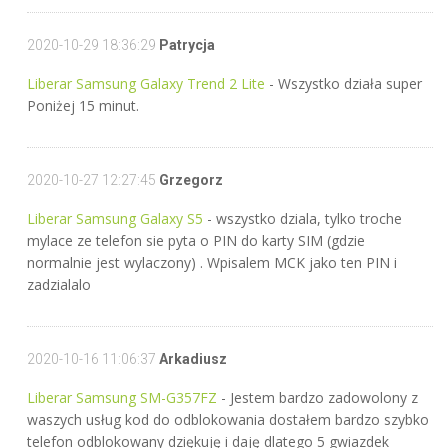
2020-10-29 18:36:29
Patrycja
Liberar Samsung Galaxy Trend 2 Lite
- Wszystko działa super
Poniżej 15 minut.
2020-10-27 12:27:45
Grzegorz
Liberar Samsung Galaxy S5
- wszystko dziala, tylko troche
mylace ze telefon sie pyta o PIN do karty SIM (gdzie
normalnie jest wylaczony) . Wpisalem MCK jako ten PIN i
zadzialalo
2020-10-16 11:06:37
Arkadiusz
Liberar Samsung SM-G357FZ
- Jestem bardzo zadowolony z
waszych usług kod do odblokowania dostałem bardzo szybko
telefon odblokowany dziękuję i daję dlatego 5 gwiazdek