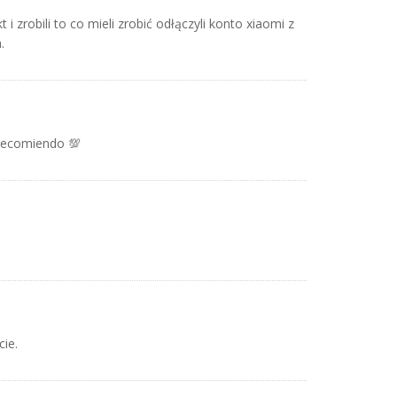
 zrobili to co mieli zrobić odłączyli konto xiaomi z
.
 recomiendo 💯
cie.