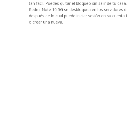
tan fácil. Puedes quitar el bloqueo sin salir de tu casa
Redmi Note 10 5G se desbloquea en los servidores d
después de lo cual puede iniciar sesión en su cuenta 
o crear una nueva.
icio y muy eficaz muy contesto con el servicio y el trato recibido
Javier
- 2023-07-16 03:40:04