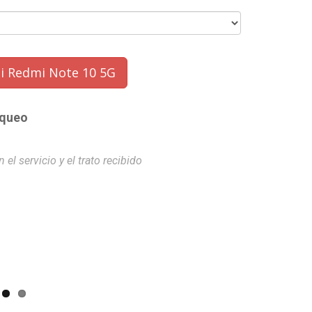
i Redmi Note 10 5G
oqueo
l servicio y el trato recibido
Un servicio ef
Angel Carl