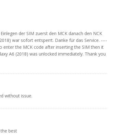
m Einlegen der SIM zuerst den MCK danach den NCK
8) war sofort entsperrt. Danke für das Service. ----
ad to enter the MCK code after inserting the SIM then it
axy A6 (2018) was unlocked immediately. Thank you
d without issue.
 the best