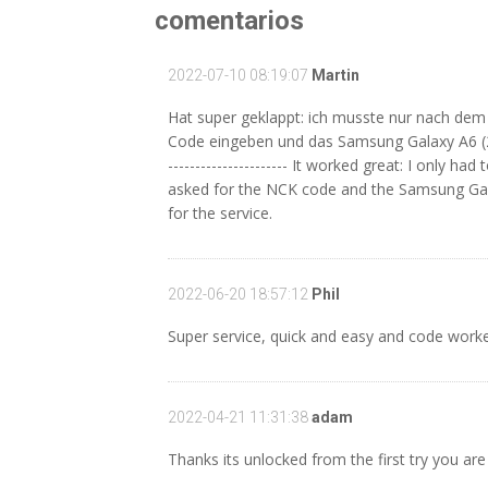
comentarios
2022-07-10 08:19:07
Martin
Hat super geklappt: ich musste nur nach de
Code eingeben und das Samsung Galaxy A6 (201
---------------------- It worked great: I only h
asked for the NCK code and the Samsung Gal
for the service.
2022-06-20 18:57:12
Phil
Super service, quick and easy and code worke
2022-04-21 11:31:38
adam
Thanks its unlocked from the first try you are