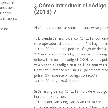
roducir el
¿ Cómo introducir el código
onos tienen
(2018) ?
r otros
spensables:
El código para liberar Samsung Galaxy A6 (2018
or de
1. Encienda Samsung Galaxy A6 (2018) con una t
otro operador (si la tarjeta tiene PIN hay que in
2. El teléfono debería pedir el código de desbl
3. Cuando pedirá el código de liberación (códi
deberá introducir el código NCK/Network y pul
!!! A veces el código NCK no funciona !!!
En 
Unfreeze/Defreeze y pulsar OK (aparecerá "códi
pulsar OK (aparecerá "código correcto").
4. El teléfono ya está liberado.
Si Samsung Galaxy A6 (2018) no pide el código 
introducirlo hay que:
1. Encender Samsung Galaxy A6 (2018) con una t
otro operador (si la tarjeta tiene PIN hay que in