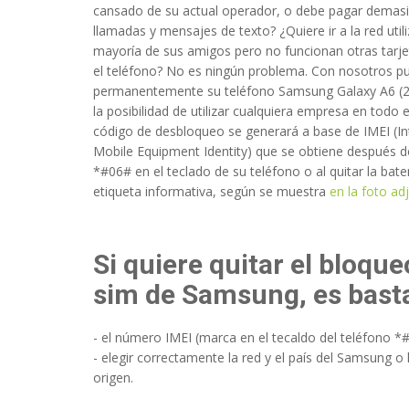
cansado de su actual operador, o debe pagar demasi
llamadas y mensajes de texto? ¿Quiere ir a la red util
mayoría de sus amigos pero no funcionan otras tarj
el teléfono? No es ningún problema. Con nosotros pu
permanentemente su teléfono Samsung Galaxy A6 (2
la posibilidad de utilizar cualquiera empresa en todo
código de desbloqueo se generará a base de IMEI (In
Mobile Equipment Identity) que se obtiene después d
*#06# en el teclado de su teléfono o al quitar la bater
etiqueta informativa, según se muestra
en la foto ad
lemlos funktioniert
a
- 2022-03-28 10:36:38
Si quiere quitar el bloque
sim de Samsung, es bast
- el número IMEI (marca en el tecaldo del teléfono *
- elegir correctamente la red y el país del Samsung o
origen.