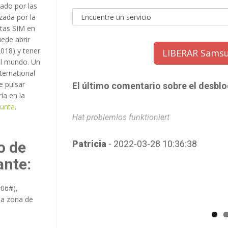
ado por las
izada por la
etas SIM en
ede abrir
018) y tener
LIBERAR Samsu
 el mundo. Un
ternational
e pulsar
El último comentario sobre el desbl
ía en la
junta
.
Hat problemlos funktioniert
o de
Patricia
- 2022-03-28 10:36:38
ante:
#06#),
 la zona de