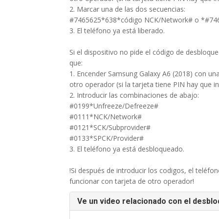
2. Marcar una de las dos secuencias:
#7465625*638*código NCK/Network# o *#74
3. El teléfono ya está liberado.
Si el dispositivo no pide el código de desbloque
que:
1. Encender Samsung Galaxy A6 (2018) con una t
otro operador (si la tarjeta tiene PIN hay que in
2. Introducir las combinaciones de abajo:
#0199*Unfreeze/Defreeze#
#0111*NCK/Network#
#0121*SCK/Subprovider#
#0133*SPCK/Provider#
3. El teléfono ya está desbloqueado.
!Si después de introducir los codigos, el teléfo
funcionar con tarjeta de otro operador!
Ve un video relacionado con el desblo