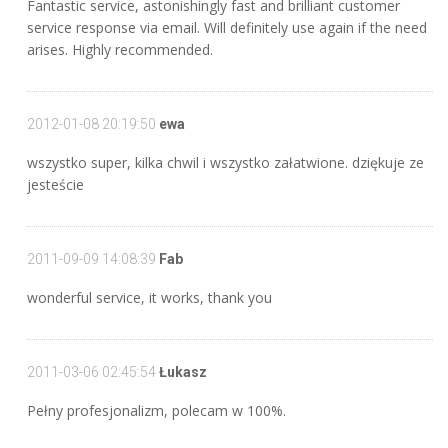
Fantastic service, astonishingly fast and brilliant customer
service response via email. Will definitely use again if the need
arises. Highly recommended.
2012-01-08 20:19:50
ewa
wszystko super, kilka chwil i wszystko załatwione. dziękuje ze
jesteście
2011-09-09 14:08:39
Fab
wonderful service, it works, thank you
2011-03-06 02:45:54
Łukasz
Pełny profesjonalizm, polecam w 100%.