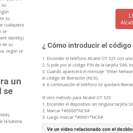
o no
ingún
L
te su
Alca
ar cualquiera
o se
ent Identity)
¿ Cómo introducir el código 
o de su
iva, según se
1. Encender el teléfono Alcatel OT 525 con una
2. Si pide por el código PIN de la tarjeta SIM, 
3. Cuando aparecerá el mensaje "Enter Network
el código de liberación (NCK).
ara un
4. A continuación el teléfono se quedará libera
l se
El otro método para Alcatel OT 525:
1. Encender el dispositivo sin ninguna tarjeta SI
2. Marcar *#0000*NCK#
#06#),
3. Luego marcar *#0001*NCK#
e la batería
Ve un video relacionado con el desbl