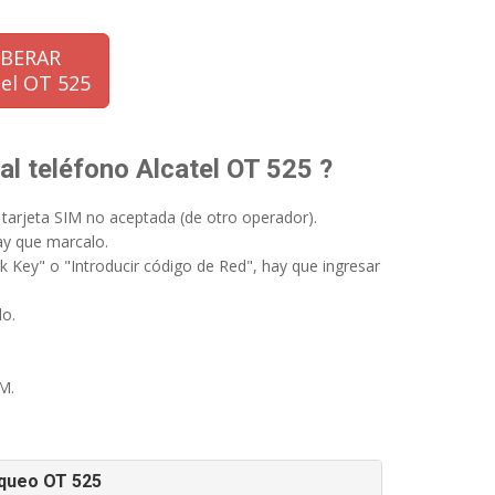
IBERAR
tel OT 525
al teléfono Alcatel OT 525 ?
 tarjeta SIM no aceptada (de otro operador).
hay que marcalo.
 Key" o "Introducir código de Red", hay que ingresar
do.
M.
oqueo OT 525