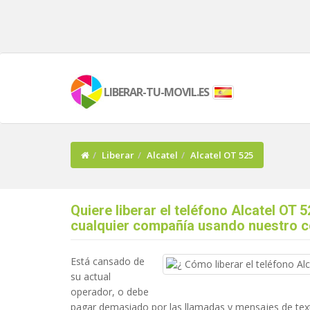
LIBERAR-TU-MOVIL.ES
Liberar
Alcatel
Alcatel OT 525
Quiere liberar el teléfono Alcatel OT 
cualquier compañía usando nuestro 
Está cansado de
su actual
operador, o debe
pagar demasiado por las llamadas y mensajes de tex