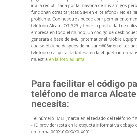
ir a la red utilizada por la mayoría de sus amigos per
funcionan otras tarjetas SIM en el teléfono? No es n
problema. Con nosotros puede abrir permanentemen
teléfono Alcatel OT 525 y tener la posibilidad de utiliz
empresa en todo el mundo. Un código de desbloque
generará a base de IMEI (International Mobile Equipm
que se obtiene después de pulsar *#06# en el teclad
teléfono o al quitar la batería en la etiqueta informat
muestra
en la foto adjunta
.
Para facilitar el código p
teléfono de marca Alcate
necesita:
- el número IMEI (marca en el teclado del teléfono *
- ID provider (está en la etiqueta informativa debajo d
en forma 000X-0XXXXX0-X00).