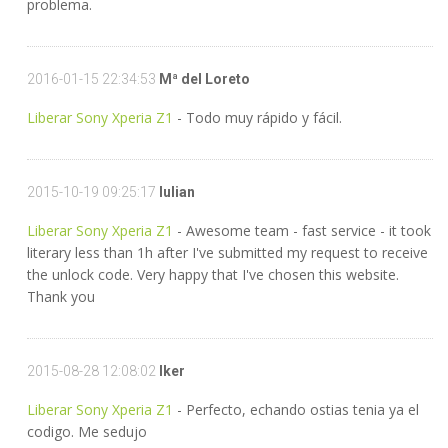
problema.
2016-01-15 22:34:53
Mª del Loreto
Liberar Sony Xperia Z1
- Todo muy rápido y fácil.
2015-10-19 09:25:17
Iulian
Liberar Sony Xperia Z1
- Awesome team - fast service - it took
literary less than 1h after I've submitted my request to receive
the unlock code. Very happy that I've chosen this website.
Thank you
2015-08-28 12:08:02
Iker
Liberar Sony Xperia Z1
- Perfecto, echando ostias tenia ya el
codigo. Me sedujo