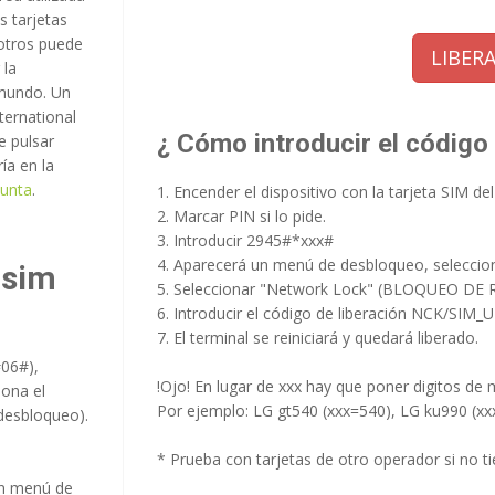
s tarjetas
otros puede
LIBERA
 la
 mundo. Un
ternational
¿ Cómo introducir el código 
e pulsar
ía en la
junta
.
1. Encender el dispositivo con la tarjeta SIM del
2. Marcar PIN si lo pide.
3. Introducir 2945#*xxx#
4. Aparecerá un menú de desbloqueo, seleccion
 sim
5. Seleccionar "Network Lock" (BLOQUEO DE 
6. Introducir el código de liberación NCK/SIM_U
7. El terminal se reiniciará y quedará liberado.
#06#),
!Ojo! En lugar de xxx hay que poner digitos de m
iona el
Por ejemplo: LG gt540 (xxx=540), LG ku990 (xx
 desbloqueo).
* Prueba con tarjetas de otro operador si no tie
un menú de