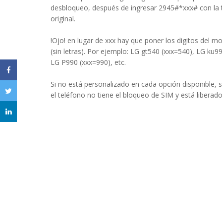
desbloqueo, después de ingresar 2945#*xxx# con la 
original.
!Ojo! en lugar de xxx hay que poner los digitos del m
(sin letras). Por ejemplo: LG gt540 (xxx=540), LG ku9
LG P990 (xxx=990), etc.
Si no está personalizado en cada opción disponible, s
el teléfono no tiene el bloqueo de SIM y está liberado