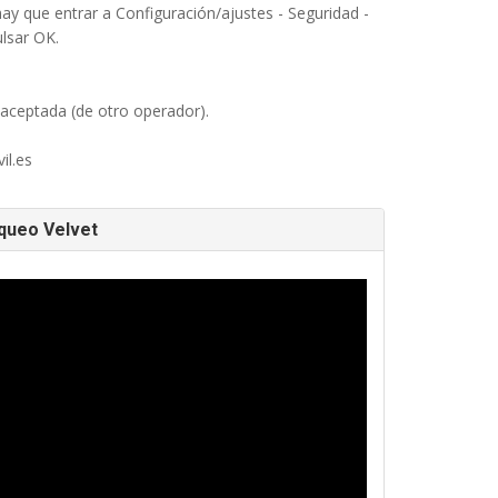
hay que entrar a Configuración/ajustes - Seguridad -
ulsar OK.
 aceptada (de otro operador).
il.es
oqueo Velvet