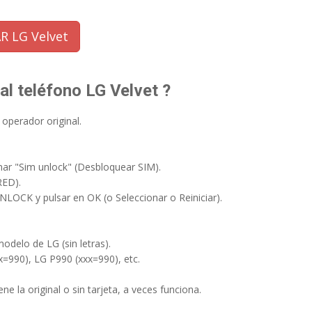
R LG Velvet
al teléfono LG Velvet ?
 operador original.
ar "Sim unlock" (Desbloquear SIM).
RED).
NLOCK y pulsar en OK (o Seleccionar o Reiniciar).
odelo de LG (sin letras).
x=990), LG P990 (xxx=990), etc.
ne la original o sin tarjeta, a veces funciona.