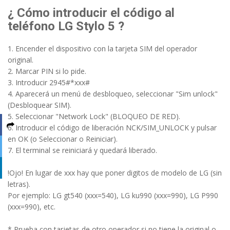
¿ Cómo introducir el código al
teléfono LG Stylo 5 ?
1. Encender el dispositivo con la tarjeta SIM del operador
original.
2. Marcar PIN si lo pide.
3. Introducir 2945#*xxx#
4. Aparecerá un menú de desbloqueo, seleccionar "Sim unlock"
(Desbloquear SIM).
5. Seleccionar "Network Lock" (BLOQUEO DE RED).
6. Introducir el código de liberación NCK/SIM_UNLOCK y pulsar
en OK (o Seleccionar o Reiniciar).
7. El terminal se reiniciará y quedará liberado.
!Ojo! En lugar de xxx hay que poner digitos de modelo de LG (sin
letras).
Por ejemplo: LG gt540 (xxx=540), LG ku990 (xxx=990), LG P990
(xxx=990), etc.
* Prueba con tarjetas de otro operador si no tiene la original o